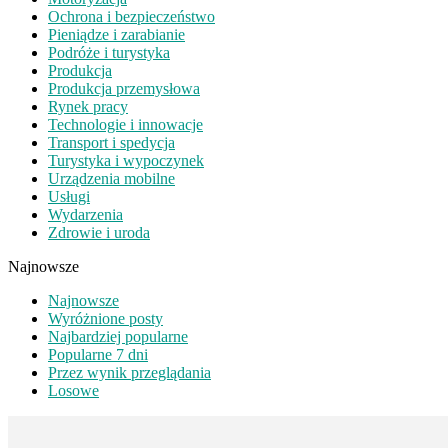
Ochrona i bezpieczeństwo
Pieniądze i zarabianie
Podróże i turystyka
Produkcja
Produkcja przemysłowa
Rynek pracy
Technologie i innowacje
Transport i spedycja
Turystyka i wypoczynek
Urządzenia mobilne
Usługi
Wydarzenia
Zdrowie i uroda
Najnowsze
Najnowsze
Wyróżnione posty
Najbardziej popularne
Popularne 7 dni
Przez wynik przeglądania
Losowe