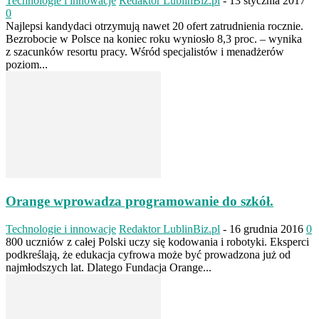
Technologie i innowacje
Redaktor LublinBiz.pl
-
13 stycznia 2017
0
Najlepsi kandydaci otrzymują nawet 20 ofert zatrudnienia rocznie.
Bezrobocie w Polsce na koniec roku wyniosło 8,3 proc. – wynika
z szacunków resortu pracy. Wśród specjalistów i menadżerów
poziom...
Orange wprowadza programowanie do szkół.
Technologie i innowacje
Redaktor LublinBiz.pl
-
16 grudnia 2016
0
800 uczniów z całej Polski uczy się kodowania i robotyki. Eksperci
podkreślają, że edukacja cyfrowa może być prowadzona już od
najmłodszych lat. Dlatego Fundacja Orange...