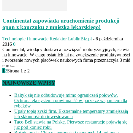
Continental zapowiada uruchomienie produkcji
opon z kauczuku z mniszka lekarskiego!
Technologie i innowacje
Redaktor LublinBiz.pl
-
6 października
2016
0
Continental, wiodący dostawca rozwiązań motoryzacyjnych, stawia
na innowacje. W ciągu ostatnich lat na zwiększenie produktywności
i tworzenie nowych placówek naukowych firma przeznaczyła 3 mld
euro....
1
2
Strona 1 z 2
NAJNOWSZE WPISY
Bałtyk się nie odbudowuje mimo ograniczeń połowów.
Ochrona ekosystemu powinna iść w parze ze wsparciem dla
rybaków
Upały topią zyski firm. Ekstremalne temperatury zmniejszają
ich skłonność do inwestowania
Taco Bell stawia na Polskę. Pierwsze restauracje pojawią się
już pod koniec roku
Rośnie presja Chin na europejski przemysł. 14 unijnych