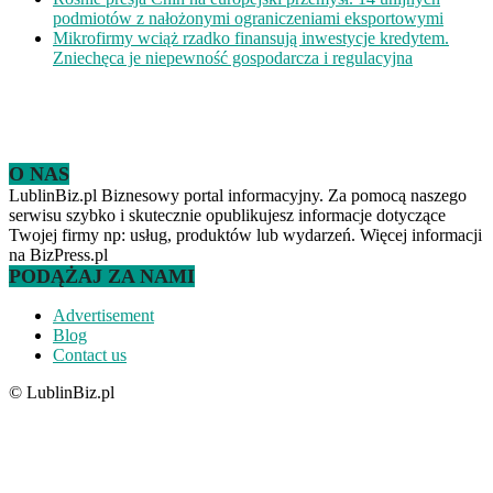
podmiotów z nałożonymi ograniczeniami eksportowymi
Mikrofirmy wciąż rzadko finansują inwestycje kredytem.
Zniechęca je niepewność gospodarcza i regulacyjna
O NAS
LublinBiz.pl Biznesowy portal informacyjny. Za pomocą naszego
serwisu szybko i skutecznie opublikujesz informacje dotyczące
Twojej firmy np: usług, produktów lub wydarzeń. Więcej informacji
na BizPress.pl
PODĄŻAJ ZA NAMI
Advertisement
Blog
Contact us
© LublinBiz.pl