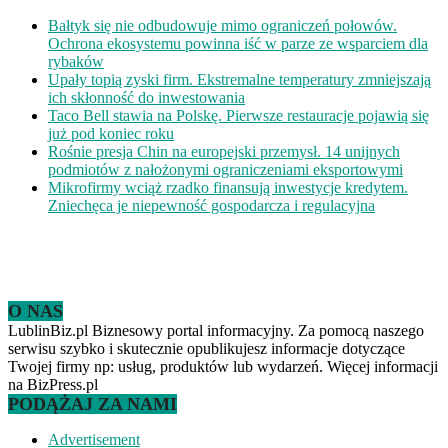
Bałtyk się nie odbudowuje mimo ograniczeń połowów.
Ochrona ekosystemu powinna iść w parze ze wsparciem dla
rybaków
Upały topią zyski firm. Ekstremalne temperatury zmniejszają
ich skłonność do inwestowania
Taco Bell stawia na Polskę. Pierwsze restauracje pojawią się
już pod koniec roku
Rośnie presja Chin na europejski przemysł. 14 unijnych
podmiotów z nałożonymi ograniczeniami eksportowymi
Mikrofirmy wciąż rzadko finansują inwestycje kredytem.
Zniechęca je niepewność gospodarcza i regulacyjna
O NAS
LublinBiz.pl Biznesowy portal informacyjny. Za pomocą naszego
serwisu szybko i skutecznie opublikujesz informacje dotyczące
Twojej firmy np: usług, produktów lub wydarzeń. Więcej informacji
na BizPress.pl
PODĄŻAJ ZA NAMI
Advertisement