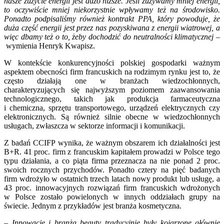
nasze zużycie energii jest dużo niższe. Jeśli zużywamy mniej energii,
to oczywiście mniej niekorzystnie wpływamy też na środowisko.
Ponadto podpisaliśmy również kontrakt PPA, który powoduje, że
duża część energii jest przez nas pozyskiwana z energii wiatrowej, a
więc dbamy też o to, żeby dochodzić do neutralności klimatycznej
–
wymienia Henryk Kwapisz.
W kontekście konkurencyjności polskiej gospodarki ważnym
aspektem obecności firm francuskich na rodzimym rynku jest to, że
często działają one w branżach wiedzochłonnych,
charakteryzujących się najwyższym poziomem zaawansowania
technologicznego, takich jak produkcja farmaceutyczna
i chemiczna, sprzętu transportowego, urządzeń elektrycznych czy
elektronicznych. Są również silnie obecne w wiedzochłonnych
usługach, zwłaszcza w sektorze informacji i komunikacji.
Z badań CCIFP wynika, że ważnym obszarem ich działalności jest
B+R. 41 proc. firm z francuskim kapitałem prowadzi w Polsce tego
typu działania, a co piąta firma przeznacza na nie ponad 2 proc.
swoich rocznych przychodów. Ponadto cztery na pięć badanych
firm wdrożyło w ostatnich trzech latach nowy produkt lub usługę, a
43 proc. innowacyjnych rozwiązań firm francuskich wdrożonych
w Polsce zostało powielonych w innych oddziałach grupy na
świecie. Jednym z przykładów jest branża kosmetyczna.
– Innowacje i branża beauty tradycyjnie były kojarzone głównie