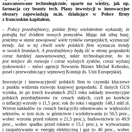
zaawansowane technologicznie, oparte na wiedzy, jak np.
farmacja czy beauty tech. Plany inwestycji w innowacyjne
obszary zapowiadają m.in. działające w Polsce firmy
z francuskim kapitałem.
–
Polscy przedsiębiorcy, polskie firmy wielokrotnie wykazały, że
potrafią być źródłem nowych pomysłów. Mając tak silną bazę,
jesteśmy w stanie zawojować wiele rynków europejskich, wyznaczać
trendy. Już w tej chwili wiele polskich firm wyznacza trendy
w swoich branżach. A przedsiębiorcy będą iść w stronę gospodarki
coraz bardziej zaawansowanej, także technologicznie, bo to
jest miejsce do rozwoju i coraz wyższych zysków, coraz wyższej
zyskowności
– mówi agencji Newseria Biznes Michał Kobosko,
poseł i przewodniczący sejmowej Komisji ds. Unii Europejskiej.
Inwestycje i innowacyjność polskich firm to czynniki kluczowe
z punktu widzenia rozwoju krajowej gospodarki. Z danych GUS
wynika, że po trzech kwartałach 2023 roku nakłady inwestycyjne
polskich przedsiębiorstw (w cenach stałych, czyli po korekcie
o inflację) wzrosły o 11,5 proc. rok do roku i sięgnęły 148,1 mld zł.
Wzrost nakładów (w cenach bieżących) odnotowano w większości
sektorów, w tym m.in. w górnictwie i wydobywaniu (o 56,5 proc.,
wobec wzrostu przed rokiem o 21,5 proc.), budownictwie (o 49,9
proc., wobec spadku przed rokiem o 15,1 proc.), w wytwarzaniu
i zaopatrywaniu w energię elektryczną i gaz (o 46 proc., wobec