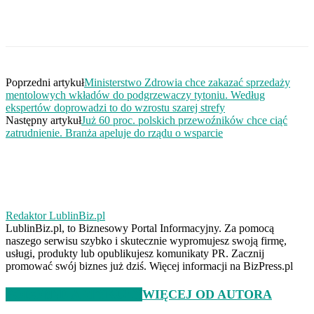
Poprzedni artykuł
Ministerstwo Zdrowia chce zakazać sprzedaży
mentolowych wkładów do podgrzewaczy tytoniu. Według
ekspertów doprowadzi to do wzrostu szarej strefy
Następny artykuł
Już 60 proc. polskich przewoźników chce ciąć
zatrudnienie. Branża apeluje do rządu o wsparcie
Redaktor LublinBiz.pl
LublinBiz.pl, to Biznesowy Portal Informacyjny. Za pomocą
naszego serwisu szybko i skutecznie wypromujesz swoją firmę,
usługi, produkty lub opublikujesz komunikaty PR. Zacznij
promować swój biznes już dziś. Więcej informacji na BizPress.pl
PODOBNE ARTYKUŁY
WIĘCEJ OD AUTORA