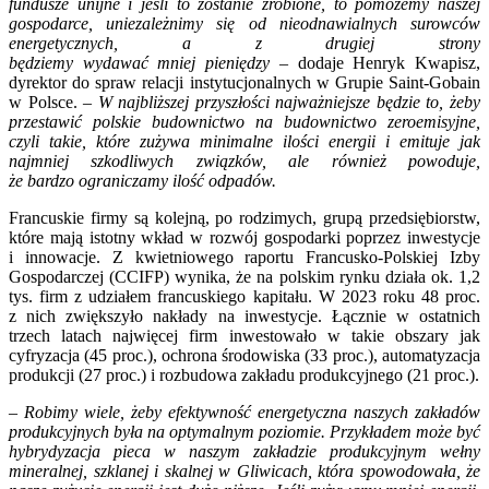
fundusze unijne i jeśli to zostanie zrobione, to pomożemy naszej
gospodarce, uniezależnimy się od nieodnawialnych surowców
energetycznych, a z drugiej strony
będziemy wydawać mniej pieniędzy –
dodaje Henryk Kwapisz,
dyrektor do spraw relacji instytucjonalnych w Grupie Saint-Gobain
w Polsce. –
W najbliższej przyszłości najważniejsze będzie to, żeby
przestawić polskie budownictwo na budownictwo zeroemisyjne,
czyli takie, które zużywa minimalne ilości energii i emituje jak
najmniej szkodliwych związków, ale również powoduje,
że
bardzo
ograniczamy ilość odpadów.
Francuskie firmy są kolejną, po rodzimych, grupą przedsiębiorstw,
które mają istotny wkład w rozwój gospodarki poprzez inwestycje
i innowacje. Z kwietniowego raportu Francusko-Polskiej Izby
Gospodarczej (CCIFP) wynika, że na polskim rynku działa ok. 1,2
tys. firm z udziałem francuskiego kapitału. W 2023 roku 48 proc.
z nich zwiększyło nakłady na inwestycje. Łącznie w ostatnich
trzech latach najwięcej firm inwestowało w takie obszary jak
cyfryzacja (45 proc.), ochrona środowiska (33 proc.), automatyzacja
produkcji (27 proc.) i rozbudowa zakładu produkcyjnego (21 proc.).
–
Robimy wiele, żeby efektywność energetyczna naszych zakładów
produkcyjnych była na optymalnym poziomie. Przykładem może być
hybrydyzacja pieca w naszym zakładzie produkcyjnym wełny
mineralnej, szklanej i skalnej w Gliwicach, która spowodowała, że