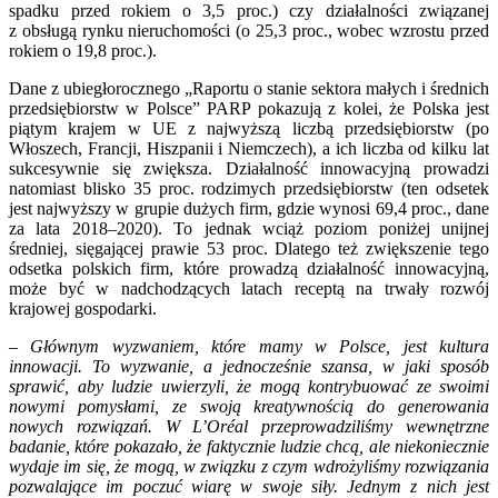
spadku przed rokiem o 3,5 proc.) czy działalności związanej
z obsługą rynku nieruchomości (o 25,3 proc., wobec wzrostu przed
rokiem o 19,8 proc.).
Dane z ubiegłorocznego „Raportu o stanie sektora małych i średnich
przedsiębiorstw w Polsce” PARP pokazują z kolei, że Polska jest
piątym krajem w UE z najwyższą liczbą przedsiębiorstw (po
Włoszech, Francji, Hiszpanii i Niemczech), a ich liczba od kilku lat
sukcesywnie się zwiększa. Działalność innowacyjną prowadzi
natomiast blisko 35 proc. rodzimych przedsiębiorstw (ten odsetek
jest najwyższy w grupie dużych firm, gdzie wynosi 69,4 proc., dane
za lata 2018–2020). To jednak wciąż poziom poniżej unijnej
średniej, sięgającej prawie 53 proc. Dlatego też zwiększenie tego
odsetka polskich firm, które prowadzą działalność innowacyjną,
może być w nadchodzących latach receptą na trwały rozwój
krajowej gospodarki.
– Głównym wyzwaniem, które mamy w Polsce, jest kultura
innowacji. To wyzwanie, a jednocześnie szansa, w jaki sposób
sprawić, aby ludzie uwierzyli, że mogą kontrybuować ze swoimi
nowymi pomysłami, ze swoją kreatywnością do generowania
nowych rozwiązań. W L’Oréal przeprowadziliśmy wewnętrzne
badanie, które pokazało, że faktycznie ludzie chcą, ale niekoniecznie
wydaje im się, że mogą, w związku z czym wdrożyliśmy rozwiązania
pozwalające im poczuć wiarę w swoje siły. Jednym z nich jest