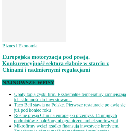
Biznes i Ekonomia
Europejska motoryzacja pod presją.
Konkurencyjność sektora słabnie w starciu z
Chinami i nadmiernymi regulacjami
NAJNOWSZE WPISY
Upały topią zyski firm. Ekstremalne temperatury zmniejszają
ich skłonność do inwestowania
Taco Bell stawia na Polskę. Pierwsze restauracje pojawią się
już pod koniec roku
Rośnie presja Chin na europejski przemysł. 14 unijnych
podmiotów z nałożonymi ograniczeniami eksportowymi
Mikrofirmy wciąż rzadko finansują inwestycje kredytem.