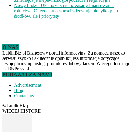
Zniechęca je niepewność gospodarcza i regulacyjna
Nowy budżet UE może zmienić zasady finansowania
rolnictwa. O jego skuteczności zdecyduje nie tylko pula
środków, ale i priorytety
O NAS
LublinBiz.pl Biznesowy portal informacyjny. Za pomocą naszego
serwisu szybko i skutecznie opublikujesz informacje dotyczące
Twojej firmy np: usług, produktów lub wydarzeń. Więcej informacji
na BizPress.pl
PODĄŻAJ ZA NAMI
Advertisement
Blog
Contact us
© LublinBiz.pl
WIĘCEJ HISTORII