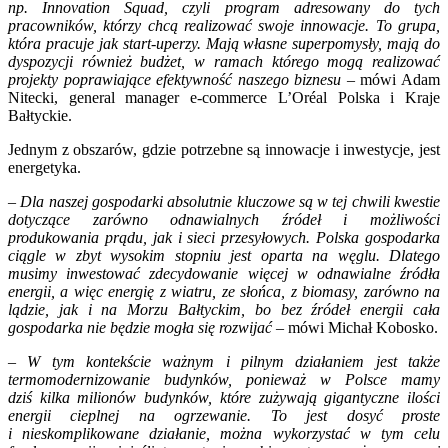
np. Innovation Squad, czyli program adresowany do tych
pracowników, którzy chcą realizować swoje innowacje. To grupa,
która pracuje jak start-uperzy. Mają własne superpomysły, mają do
dyspozycji również budżet, w ramach którego mogą realizować
projekty poprawiające efektywność naszego biznesu –
mówi Adam
Nitecki, general manager e-commerce L’Oréal Polska i Kraje
Bałtyckie.
Jednym z obszarów, gdzie potrzebne są innowacje i inwestycje, jest
energetyka.
– Dla naszej gospodarki absolutnie kluczowe są w tej chwili kwestie
dotyczące zarówno odnawialnych źródeł i możliwości
produkowania prądu, jak i sieci przesyłowych. Polska gospodarka
ciągle w zbyt wysokim stopniu jest oparta na węglu. Dlatego
musimy inwestować zdecydowanie więcej w odnawialne źródła
energii, a więc energię z wiatru, ze słońca, z biomasy, zarówno na
lądzie, jak i na Morzu Bałtyckim, bo bez źródeł energii cała
gospodarka nie będzie mogła się rozwijać
– mówi Michał Kobosko.
–
W tym kontekście ważnym i pilnym działaniem jest także
termomodernizowanie budynków, ponieważ w Polsce mamy
dziś kilka milionów budynków, które zużywają gigantyczne ilości
energii cieplnej na ogrzewanie. To jest dosyć proste
i nieskomplikowane działanie, można wykorzystać w tym celu