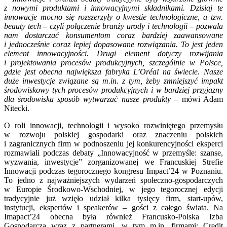
z nowymi produktami i innowacyjnymi składnikami. Dzisiaj te
innowacje mocno
się
rozszerzyły o kwestie technologiczne, a tzw.
beauty tech – czyli połączenie branży urody i technologii – pozwala
nam dostarczać konsumentom coraz bardziej zaawansowane
i jednocześnie coraz lepiej dopasowane rozwiązania. To jest jeden
element innowacyjności. Drugi element dotyczy rozwijania
i projektowania procesów produkcyjnych, szczególnie w Polsce,
gdzie jest obecna największa fabryka L’Oréal
na świecie. Nasze
duże inwestycje związane są m.in. z tym, żeby zmniejszyć impakt
środowiskowy tych procesów produkcyjnych i w bardziej przyjazny
dla środowiska sposób wytwarzać nasze produkty
– mówi Adam
Nitecki.
O roli innowacji, technologii i wysoko rozwiniętego przemysłu
w rozwoju polskiej gospodarki oraz znaczeniu polskich
i zagranicznych firm w podnoszeniu jej konkurencyjności eksperci
rozmawiali podczas debaty „Innowacyjność w przemyśle: szanse,
wyzwania, inwestycje” zorganizowanej we Francuskiej Strefie
Innowacji podczas tegorocznego kongresu Impact’24 w Poznaniu.
To jedno z najważniejszych wydarzeń społeczno-gospodarczych
w Europie Środkowo-Wschodniej, w jego tegorocznej edycji
tradycyjnie już wzięło udział kilka tysięcy firm, start-upów,
instytucji, ekspertów i speakerów – gości z całego świata. Na
Imapact’24 obecna była również Francusko-Polska Izba
Gospodarcza wraz z partnerami, w tym m.in. firmami: Credit