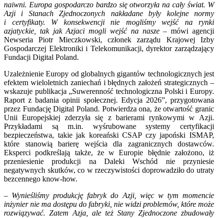
naiwni. Europa gospodarczo bardzo
się
otworzyła na cały świat. W
Azji i Stanach Zjednoczonych nakładane były kolejne normy
i certyfikaty. W konsekwencji nie mogliśmy wejść na rynki
azjatyckie, tak jak Azjaci mogli wejść na nasze
– mówi agencji
Newseria Piotr Mieczkowski, członek zarządu Krajowej Izby
Gospodarczej Elektroniki i Telekomunikacji, dyrektor zarządzający
Fundacji Digital Poland.
Uzależnienie Europy od globalnych gigantów technologicznych jest
efektem wieloletnich zaniechań i błędnych założeń strategicznych –
wskazuje publikacja „Suwerenność technologiczna Polski i Europy.
Raport z badania opinii społecznej. Edycja 2026”, przygotowana
przez Fundację Digital Poland. Potwierdza ona, że otwartość granic
Unii Europejskiej zderzyła się z barierami rynkowymi w Azji.
Przykładami są m.in. wyśrubowane systemy certyfikacji
bezpieczeństwa, takie jak koreański CSAP czy japoński ISMAP,
które stanowią barierę wejścia dla zagranicznych dostawców.
Eksperci podkreślają także, że w Europie błędnie założono, iż
przeniesienie produkcji na Daleki Wschód nie przyniesie
negatywnych skutków, co w rzeczywistości doprowadziło do utraty
bezcennego know-how.
– Wynieśliśmy produkcję fabryk do Azji, więc w tym momencie
inżynier nie ma dostępu do fabryki, nie widzi problemów, które może
rozwiązywać. Zatem Azja, ale też Stany Zjednoczone zbudowały