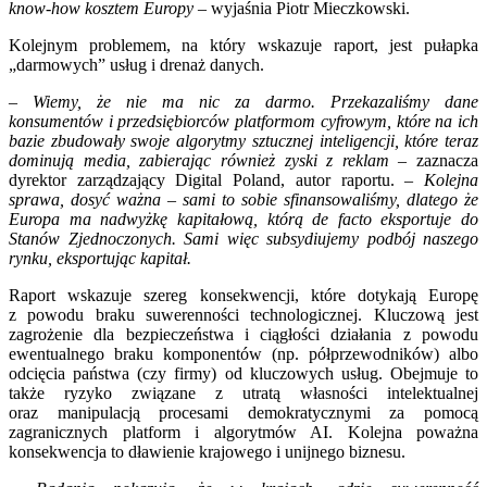
know-how kosztem Europy
– wyjaśnia Piotr Mieczkowski.
Kolejnym problemem, na który wskazuje raport, jest pułapka
„darmowych” usług i drenaż danych.
– Wiemy, że nie ma nic za darmo. Przekazaliśmy dane
konsumentów i przedsiębiorców platformom cyfrowym, które na ich
bazie zbudowały swoje algorytmy sztucznej inteligencji, które teraz
dominują media, zabierając również zyski z reklam –
zaznacza
dyrektor zarządzający Digital Poland, autor raportu. –
Kolejna
sprawa, dosyć ważna – sami to sobie sfinansowaliśmy, dlatego że
Europa ma nadwyżkę kapitałową, którą de facto eksportuje do
Stanów Zjednoczonych. Sami więc subsydiujemy podbój naszego
rynku, eksportując kapitał.
Raport wskazuje szereg konsekwencji, które dotykają Europę
z powodu braku suwerenności technologicznej. Kluczową jest
zagrożenie dla bezpieczeństwa i ciągłości działania z powodu
ewentualnego braku komponentów (np. półprzewodników) albo
odcięcia państwa (czy firmy) od kluczowych usług. Obejmuje to
także ryzyko związane z utratą własności intelektualnej
oraz manipulacją procesami demokratycznymi za pomocą
zagranicznych platform i algorytmów AI. Kolejna poważna
konsekwencja to dławienie krajowego i unijnego biznesu.