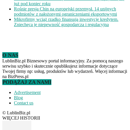
już pod koniec roku
Rośnie presja Chin na europejski przemysł. 14 unijnych
podmiotów z nałożonymi ograniczeniami eksportowymi
Mikrofirmy wciąż rzadko finansują inwestycje kredytem.
Zniechęca je niepewność gospodarcza i regulacyjna
O NAS
LublinBiz.pl Biznesowy portal informacyjny. Za pomocą naszego
serwisu szybko i skutecznie opublikujesz informacje dotyczące
Twojej firmy np: usług, produktów lub wydarzeń. Więcej informacji
na BizPress.pl
PODĄŻAJ ZA NAMI
Advertisement
Blog
Contact us
© LublinBiz.pl
WIĘCEJ HISTORII