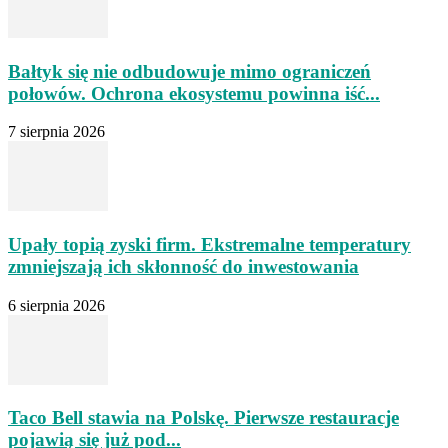
Bałtyk się nie odbudowuje mimo ograniczeń
połowów. Ochrona ekosystemu powinna iść...
7 sierpnia 2026
Upały topią zyski firm. Ekstremalne temperatury
zmniejszają ich skłonność do inwestowania
6 sierpnia 2026
Taco Bell stawia na Polskę. Pierwsze restauracje
pojawią się już pod...