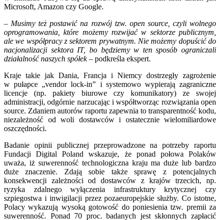
Microsoft, Amazon czy Google.
– Musimy też postawić na rozwój tzw. open source, czyli wolnego
oprogramowania, które możemy rozwijać w sektorze publicznym,
ale we współpracy z sektorem prywatnym. Nie możemy dopuścić do
nacjonalizacji sektora IT, bo będziemy w ten sposób ograniczali
działalność naszych spółek
– podkreśla ekspert.
Kraje takie jak Dania, Francja i Niemcy dostrzegły zagrożenie
w pułapce „vendor lock-in” i systemowo wypierają zagraniczne
licencje (np. pakiety biurowe czy komunikatory) ze swojej
administracji, odgórnie narzucając i współtworząc rozwiązania open
source. Zdaniem autorów raportu zapewnia to transparentność kodu,
niezależność od woli dostawców i ostatecznie wielomiliardowe
oszczędności.
Badanie opinii publicznej przeprowadzone na potrzeby raportu
Fundacji Digital Poland wskazuje, że ponad połowa Polaków
uważa, iż suwerenność technologiczna kraju ma duże lub bardzo
duże znaczenie. Zdają sobie także sprawę z potencjalnych
konsekwencji zależności od dostawców z krajów trzecich, np.
ryzyka zdalnego wyłączenia infrastruktury krytycznej czy
szpiegostwa i inwigilacji przez pozaeuropejskie służby. Co istotne,
Polacy wykazują wysoką gotowość do poniesienia tzw. premii za
suwerenność. Ponad 70 proc. badanych jest skłonnych zapłacić