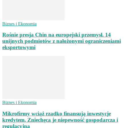
Biznes i Ekonomia
Rośnie presja Chin na europejski przemysł. 14
unijnych podmiotów z nałożonymi ograniczeniami
eksportowymi
Biznes i Ekonomia
Mikrofirmy wciąż rzadko finansują inwestycje
kredytem. Zniechęca je niepewność gospodarcza i
regulacyjna