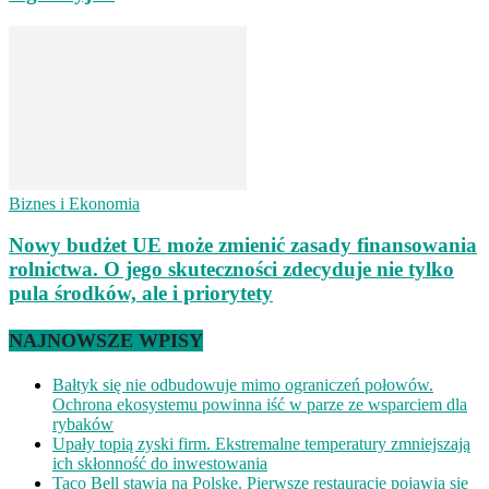
Biznes i Ekonomia
Nowy budżet UE może zmienić zasady finansowania
rolnictwa. O jego skuteczności zdecyduje nie tylko
pula środków, ale i priorytety
NAJNOWSZE WPISY
Bałtyk się nie odbudowuje mimo ograniczeń połowów.
Ochrona ekosystemu powinna iść w parze ze wsparciem dla
rybaków
Upały topią zyski firm. Ekstremalne temperatury zmniejszają
ich skłonność do inwestowania
Taco Bell stawia na Polskę. Pierwsze restauracje pojawią się