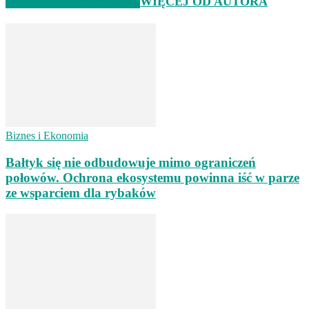
PODOBNE ARTYKUŁY
WIĘCEJ OD AUTORA
Biznes i Ekonomia
Bałtyk się nie odbudowuje mimo ograniczeń
połowów. Ochrona ekosystemu powinna iść w parze
ze wsparciem dla rybaków