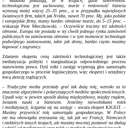
–
Badania pokazują, że w krajach, gdzie suwerenność
technologiczna jest zachowana, marże i rentowność biznesu
wynoszą mniej więcej 25–35 proc., a w przypadku największych
światowych firm, takich jak Nvidia, nawet 70 proc. My, jako polskie
i europejskie firmy, mamy bardzo obniżone marże, do 5–15 proc.
–
wskazuje Piotr Mieczkowski. –
Oczywiście tracimy też zdolności
obronne. Europa nie posiada w tej chwili jednego rynku zamówień
publicznych na zamówienia obronne i w tym momencie technologie
podwójnego zastosowania, takie jak drony, bardzo często musimy
kupować z zagranicy.
Zdaniem eksperta ceną zależności technologicznej jest także
mediatyzacja polityki i marginalizacja odpowiedniego procesu
stanowienia prawa. Dziś rolki i zasięgi wypierają głos samorządu
gospodarczego w procesie legislacyjnym, więc eksperci i urzędnicy
tracą atencję rządzących.
– Tradycyjne media przestały grać tak dużą rolę, wzrosło za to
znaczenie algorytmów i polaryzujących mediów społecznościowych.
Upadł więc w pewien sposób dialog międzyizbowy, między rządem,
światem nauki a biznesem. Jesteśmy niewolnikami rolek
i mediatyzacji, ścigania się na zasięgi
– uważa ekspert KIGEiT. –
Musimy przywrócić rolę samorządu gospodarczego. W Polsce
nie ma obowiązku zrzeszania się, tak jak we Francji, Niemczech
i niektórych innych krajach, ale musimy mocniej postawić na dialog
i odejść od mediatyzacji oraz rolek w mediach społecznościowych.