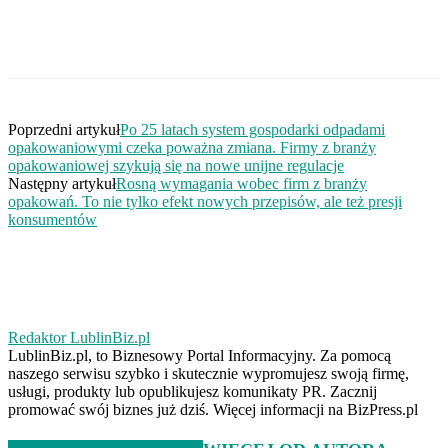
Poprzedni artykuł
Po 25 latach system gospodarki odpadami
opakowaniowymi czeka poważna zmiana. Firmy z branży
opakowaniowej szykują się na nowe unijne regulacje
Następny artykuł
Rosną wymagania wobec firm z branży
opakowań. To nie tylko efekt nowych przepisów, ale też presji
konsumentów
Redaktor LublinBiz.pl
LublinBiz.pl, to Biznesowy Portal Informacyjny. Za pomocą
naszego serwisu szybko i skutecznie wypromujesz swoją firmę,
usługi, produkty lub opublikujesz komunikaty PR. Zacznij
promować swój biznes już dziś. Więcej informacji na BizPress.pl