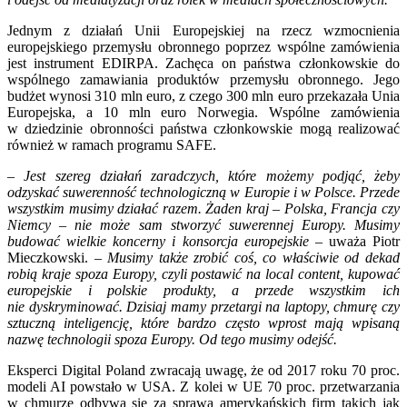
Jednym z działań Unii Europejskiej na rzecz wzmocnienia
europejskiego przemysłu obronnego poprzez wspólne zamówienia
jest instrument EDIRPA. Zachęca on państwa członkowskie do
wspólnego zamawiania produktów przemysłu obronnego. Jego
budżet wynosi 310 mln euro, z czego 300 mln euro przekazała Unia
Europejska, a 10 mln euro Norwegia. Wspólne zamówienia
w dziedzinie obronności państwa członkowskie mogą realizować
również w ramach programu SAFE.
– Jest szereg działań zaradczych, które możemy podjąć, żeby
odzyskać suwerenność technologiczną w Europie i w Polsce. Przede
wszystkim musimy działać razem. Żaden kraj – Polska, Francja czy
Niemcy – nie może sam stworzyć suwerennej Europy. Musimy
budować wielkie koncerny i konsorcja europejskie –
uważa Piotr
Mieczkowski.
– Musimy także zrobić coś, co właściwie od dekad
robią kraje spoza Europy, czyli postawić na local content, kupować
europejskie i polskie produkty, a przede wszystkim ich
nie dyskryminować. Dzisiaj mamy przetargi na laptopy, chmurę czy
sztuczną inteligencję, które bardzo często wprost mają wpisaną
nazwę technologii spoza Europy. Od tego musimy odejść.
Eksperci Digital Poland zwracają uwagę, że od 2017 roku 70 proc.
modeli AI powstało w USA. Z kolei w UE 70 proc. przetwarzania
w chmurze odbywa się za sprawą amerykańskich firm takich jak